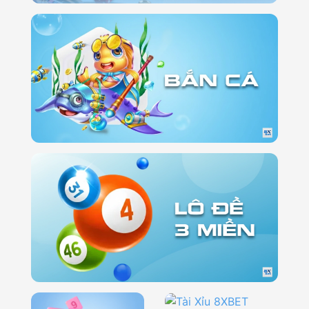
liệu cá nhân của người chơi được bảo vệ tuyệt đối.
Hướng dẫn đăng ký tài khoản 8XBET cực
dễ cho người mới
Truy cập link chính thức 8XBET
Bước đầu tiên để đăng ký là truy cập link chính
thức của 8XBET.
Chọn link an toàn từ trang chủ
hoặc đối tác uy tín để đảm bảo bảo mật thông tin
cá nhân và giao dịch.
Điền thông tin đăng ký
Sau khi truy cập link, bạn cần điền thông tin cá
nhân chính xác.
Nhập họ tên, email và số điện
thoại, đồng thời chọn
mật khẩu mạnh
để bảo vệ
tài khoản khỏi rủi ro bảo mật.
Khuyến mãi và ưu đãi đặc biệt tại 8XBET
LOẠI