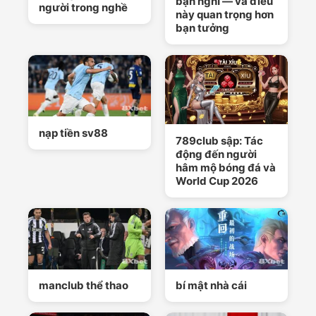
bạn nghĩ — và điều
người trong nghề
này quan trọng hơn
bạn tưởng
nạp tiền sv88
789club sập: Tác
động đến người
hâm mộ bóng đá và
World Cup 2026
manclub thể thao
bí mật nhà cái