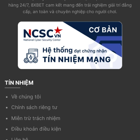
hàng 24/7, 8XBET cam kết mang đến trải nghiệm giải trí đẳng
cấp, an toàn và chuyên nghiệp cho người chơi.
TÍN NHIỆM
Về chúng tôi
Chính sách riêng tư
Miễn trừ trách nhiệm
Điều khoản điều kiện
Liên hệ