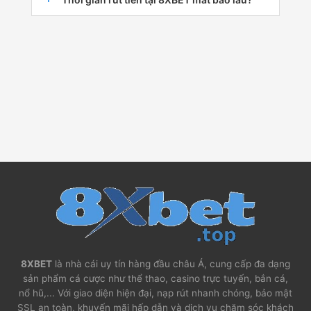
8XBET
là nhà cái uy tín hàng đầu châu Á, cung cấp đa dạng
sản phẩm cá cược như thể thao, casino trực tuyến, bắn cá,
nổ hũ,... Với giao diện hiện đại, nạp rút nhanh chóng, bảo mật
SSL an toàn, khuyến mãi hấp dẫn và dịch vụ chăm sóc khách